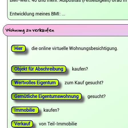
BMI-Wert: 40 und mehr: Adipositas (Fettleibigkeit) Grad III
Entwicklung meines BMI: ...
Wohnung zu verkaufen
Hier
die online virtuelle Wohnungsbesichtigung.
Objekt für Abschreibung
kaufen?
Wertvolles Eigentum
zum Kauf gesucht?
Gemütliche Eigentumswohnung
gesucht?
Immobilie
kaufen?
Verkauf
von Teil-Immobilie