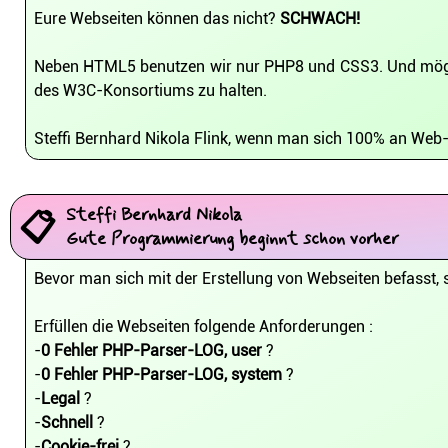
Eure Webseiten können das nicht?
SCHWACH!
Neben HTML5 benutzen wir nur PHP8 und CSS3. Und mögl
des W3C-Konsortiums zu halten.
Steffi Bernhard Nikola Flink, wenn man sich 100% an Web
Steffi Bernhard Nikola
📋
Gute Programmierung beginnt schon vorher
Bevor man sich mit der Erstellung von Webseiten befasst,
Erfüllen die Webseiten folgende Anforderungen :
-
0 Fehler PHP-Parser-LOG, user
?
-
0 Fehler PHP-Parser-LOG, system
?
-
Legal
?
-
Schnell
?
-
Cookie-frei
?