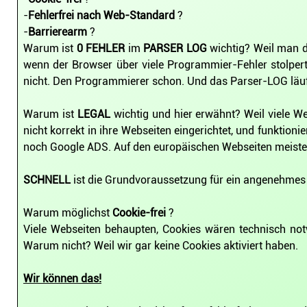
-
Fehlerfrei nach Web-Standard
?
-
Barrierearm
?
Warum ist
0 FEHLER
im
PARSER LOG
wichtig? Weil man d
wenn der Browser über viele Programmier-Fehler stolpert
nicht. Den Programmierer schon. Und das Parser-LOG läuft 
Warum ist
LEGAL
wichtig und hier erwähnt? Weil viele W
nicht korrekt in ihre Webseiten eingerichtet, und funktio
noch Google ADS. Auf den europäischen Webseiten meistens
SCHNELL
ist die Grundvoraussetzung für ein angenehmes
Warum möglichst
Cookie-frei
?
Viele Webseiten behaupten, Cookies wären technisch n
Warum nicht? Weil wir gar keine Cookies aktiviert haben.
Wir können das!