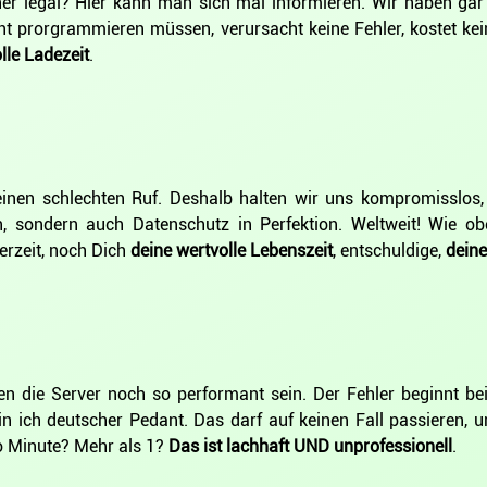
nner legal? Hier kann man sich mal informieren. Wir haben g
cht prorgrammieren müssen, verursacht keine Fehler, kostet ke
lle Ladezeit
.
l einen schlechten Ruf. Deshalb halten wir uns kompromisslo
ch, sondern auch Datenschutz in Perfektion. Weltweit! Wie 
rzeit, noch Dich
deine wertvolle Lebenszeit
, entschuldige,
deine
nen die Server noch so performant sein. Der Fehler beginnt
in ich deutscher Pedant. Das darf auf keinen Fall passieren
ro Minute? Mehr als 1?
Das ist lachhaft UND unprofessionell
.