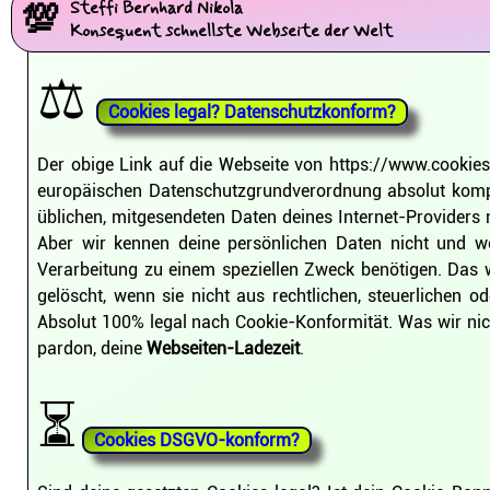
💯
Steffi Bernhard Nikola
Konsequent schnellste Webseite der Welt
⚖️
Cookies legal? Datenschutzkonform?
Der obige Link auf die Webseite von https://www.cookies
europäischen Datenschutzgrundverordnung absolut kompr
üblichen, mitgesendeten Daten deines Internet-Providers 
Aber wir kennen deine persönlichen Daten nicht und w
Verarbeitung zu einem speziellen Zweck benötigen. Das 
gelöscht, wenn sie nicht aus rechtlichen, steuerliche
Absolut 100% legal nach Cookie-Konformität. Was wir n
pardon, deine
Webseiten-Ladezeit
.
⏳
Cookies DSGVO-konform?