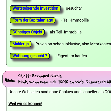
Wertsteigernde Investition
gesucht?
Form derKapitalanlage
- Teil-Immobilie
Günstiges Objekt
als Teil-Immobilie
Makler ja
Provision schon inklusive, also Mehrkoste
Wohnung gesucht ?
- Eigentum kaufen
Steffi Bernhard Nikola
🏎
Flink, wenn man sich 100% an Web-Standards hä
Unsere Webseiten sind ohne Cookies und schneller als G
Weil wir es können!