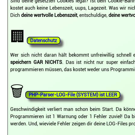
Sind deine gesetzten Cookies legal? Ist dein Cookie-Ba
kostet auch keine Lebenszeit, uups, Lagezeit. Was wir ni
Dich
deine wertvolle Lebenszeit
, entschuldige,
deine wertvo
🏢
Datenschutz
Wer sich nicht daran hält bekommt unfreiwillig schnel
speichern GAR NICHTS
. Das ist nicht nur super einfa
programmieren müssen, das kostet weder uns Programmie
🗑️
PHP-Parser-LOG-File (SYSTEM) ist LEER
Geschwindigkeit verliert man schon beim Start. Da kön
Programmieren ist 1 Warnung oder 1 Fehler zuviel! Da b
werden. Und, wieviele Fehler zeigen dir deine LOG-Files p