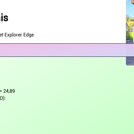
is
et Explorer Edge
 = 24,89
O):