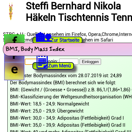
Steffi Bernhard Nikola
Häkeln Tischtennis Tenn
🏡
STRG + U : Quelltext ansehen im Firefox, Opera,Chrome,Intern
S
i
Shortcut [cmd]+[alt]+[U] : Quelltext ansehen im Safari
Zur Startseite
e
BMI, Body Mass Index
🗒
f
r
n
Name:
Login:
B
Zum Menü
e
Aktuellster Bodymassindex vom 28.07.2019 ist: 24,89
Der Bodymassindex (BMI) berechnet sich wie folgt:
BMI: (Gewicht / (Groesse * Groesse)) z.B. 86,1/(1,86*1,86)
BMI-Klassifizierung der Weltgesundheitsorganisation (WH
BMI-Wert: 18,5 - 24,9: Normalgewicht
BMI-Wert: 25,0 - 29,9: Übergewicht
BMI-Wert: 30,0 - 34,9: Adipositas (Fettleibigkeit) Grad I
BMI-Wert: 35,0 - 39,9: Adipositas (Fettleibigkeit) Grad II