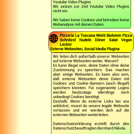
Youtube Video Plugins
Wir setzen zur Zeit Youtube Video Plugins
nicht ein.
Wir haben keine Cookies und betreiben keine
Webanalyse mit deinen Daten.
🌐
Pizzeria La Toscana Wiehl Bielstein Pizza
Schnitzel Nudeln Döner Salat Vegan
Lecker
Externe Webseiten, Social Media PlugIns
Wir leiten dich außerhalb unserer Webseiten
auf externe Webseiten weiter. Warum?
Es kann illegal sein, deine Daten ohne deine
Zustimmung zu speichern. Das machen
aber einige Webseiten. Es kann also sein,
daß externe Webseiten deine Daten mit
Cookies und Cookie-Bannern (auch illegal!)
speichern könnten. Für sogenannte Logins
werden heutzutage allerdings noch
unbedingt Cookies benötigt.
Deshalb: Wenn du externe Links bei uns
anklickst, musst du unsere legale Webseite
verlassen und wir werden dich auf die
externen Webseiten weiterleiten.
Datenschutzerklärung erstellt durch den
Datenschutzbeauftragten Bernhard Nikola.