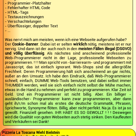
- Programmier-Platzhalter
- Fehlerhafter HTML Code
- HTML-Tags
- Textauszeichnungen
- Verschachtelungen
- Überflüssiger, doppelter Text
- ...
Was nervt mich am meisten, wenn ich eine Webseite aufgerufen habe?
Der
Cookie-Banner
. Dabei ist er selten
wirklich
nötig, meistens ist er nur
nervig. Und dann ist der auch noch in den
meisten Fällen illegal (DSGVO)
und völlig überflüssig
. Als nächstes sind anscheinend professionelle
Web-Programmierer nicht in der Lage, professionelle Webseiten zu
programmieren. ! ! ! Man spricht von -barrierearm- und programmiert mit
Javascript, das ist einfach ignorant. Web-Shops sind die allergrößte
Frechheit. Deren Programmierung hält sich anscheinend an gar nichts,
außer an den Umsatz. Ich habe den Eindruck, daß Web-Programmierer
schnell, einfach, DUMME Web-Tools benutzen, und dabei selbst immer
THUMBER werden, weil sie sich einfach nicht selbst die Mühe machen,
etwas in die Hand zu nehmen und perfekt zu programmieren. Klar Zeit ist
Geld. Und ein Programmierer ist nicht billig. Aber. Ein billiger -
ausländischer- Programmierer kann zwar programmieren, aber dann
geht ih/r/m schon mal als erstes die deutsche Grammatik, Phrasen,
Sprichworte, Synonyme flöten. Billig, aber nicht perfekt. Na ja. Es ist ja so
gewollt. Finanziell gesehen. IHR HABT ES SO GEWOLLT ! ! ! Deswegen
wird die Qualität von guten Webseiten auch stetig sinken. Den Kaufleuten
und Verkäufern sei Dank!
Pizzeria La Toscana Wiehl Bielstein