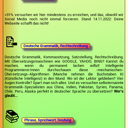
>91% versuchen wir hier mindestens zu erreichen, und das, obwohl wir
Social Media noch nicht einmal forcieren. Stand 14.11.2022: Deine
Webseite schafft das nicht!
📝
Deutsche Grammatik, Rechtschreibung
Deutsche Grammatik, Kommasetzung, Satzstellung, Rechtschreibung.
Mit Übersetzungsmaschinen wie GOOGLE, YAHOO, BING? Kannst du
machen, wenn du permanent lachen willst! Intelligente
Programmierer:Innen durchschauen diese -mechanischen-
Übersetzungs-Algorithmen (Manche nehmen die Buchstaben KI
(Künstliche Intelligenz) in den Mund. Wo ist der Lektor geblieben? Vier
Augen Kontrolle? Spart man sich alles. Und es versuchen selbsternannte
Grammatik-Spezialisten aus China, Indien, Pakistan, Syrien, Panama,
Chile, Peru, Alaska perfekt in deutscher Sprache zu übersetzen?
Wer's
glaubt...
.
📚
Phrase, Sprichwort, Deutung