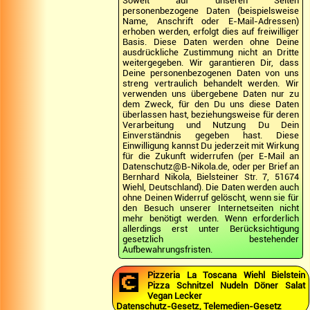
Soweit auf unseren Seiten
personenbezogene Daten (beispielsweise
Name, Anschrift oder E-Mail-Adressen)
erhoben werden, erfolgt dies auf freiwilliger
Basis. Diese Daten werden ohne Deine
ausdrückliche Zustimmung nicht an Dritte
weitergegeben. Wir garantieren Dir, dass
Deine personenbezogenen Daten von uns
streng vertraulich behandelt werden. Wir
verwenden uns übergebene Daten nur zu
dem Zweck, für den Du uns diese Daten
überlassen hast, beziehungsweise für deren
Verarbeitung und Nutzung Du Dein
Einverständnis gegeben hast. Diese
Einwilligung kannst Du jederzeit mit Wirkung
für die Zukunft widerrufen (per E-Mail an
Datenschutz@B-Nikola.de, oder per Brief an
Bernhard Nikola, Bielsteiner Str. 7, 51674
Wiehl, Deutschland). Die Daten werden auch
ohne Deinen Widerruf gelöscht, wenn sie für
den Besuch unserer Internetseiten nicht
mehr benötigt werden. Wenn erforderlich
allerdings erst unter Berücksichtigung
gesetzlich bestehender
Aufbewahrungsfristen.
💽
Pizzeria La Toscana Wiehl Bielstein
Pizza Schnitzel Nudeln Döner Salat
Vegan Lecker
Datenschutz-Gesetz, Telemedien-Gesetz