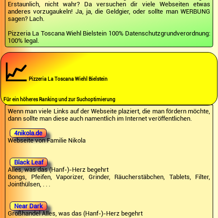
Erstaunlich, nicht wahr? Da versuchen dir viele Webseiten etwas
anderes vorzugaukeln! Ja, ja, die Geldgier, oder sollte man WERBUNG
sagen? Lach.
Pizzeria La Toscana Wiehl Bielstein 100% Datenschutzgrundverordnung:
100% legal.
📈
Pizzeria La Toscana Wiehl Bielstein
Für ein höheres Ranking und zur Suchoptimierung
Wenn man viele Links auf der Webseite plaziert, die man fördern möchte,
dann sollte man diese auch namentlich im Internet veröffentlichen.
4nikola.de
Webseite von Familie Nikola
Black Leaf
Alles, was das (Hanf-)-Herz begehrt
Bongs, Pfeifen, Vaporizer, Grinder, Räucherstäbchen, Tablets, Filter,
Jointhülsen, . . .
Near Dark
Großhandel Alles, was das (Hanf-)-Herz begehrt