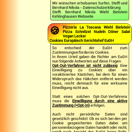
Wir wünschen erholsames Surfen. Steffi und
Bernhard Nikola - Datenschutzerklärung
Steffi Bernhard Nikola Wiehl Bielstein
Kehlinghausen Webseite
🍪
Pizzeria La Toscana Wiehl Bielstein
Pizza Schnitzel Nudeln Döner Salat
Vegan Lecker
Cookies Europäisch Gerichtshof EuGH
So entschied der EuGH zum
Zustimmungserfordernis Cookies.
In ihrem Urteil gaben die Richter am EuGH
nun folgende Antworten auf diese Fragen.
Opt-Out-Verfahren ist nicht zulässig
: Eine
Einwilligung zu Cookies über ein
voraktiviertes Kästchen, bei dem für einen
Widerspruch das Häkchen entfernt werden
muss, reicht demnach für eine wirksame
Einwilligung nicht aus.
Statt eines solchen Opt-Out-Verfahrens
muss die
Einwilligung durch eine aktive
Zustimmung (=Opt-In)
erfolgen.
Auch nicht persönliche Daten sind
gesetzlich geschützt: Ob es sich bei den per
Cookie gespeicherten Daten dabei um
personenbezogene Daten handelt oder nicht,
spielt nach Ansicht des EuGH keine Rolle.