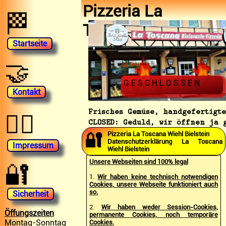
Pizzeria La
🏁
Toscana
Startseite
🤝
G E S C H L O S S E N
Kontakt
Frisches Gemüse, handgefertigte
👨‍⚖️
CLOSED
: Geduld, wir öffnen ja 
🔐
Pizzeria La Toscana Wiehl Bielstein
Datenschutzerklärung La Toscana
Impressum
Wiehl Bielstein
Unsere Webseiten sind 100% legal
🔐
1.
Wir haben keine technisch notwendigen
Cookies, unsere Webseite funktioniert auch
so.
Sicherheit
2.
Wir haben weder Session-Cookies,
Öffungszeiten
permanente Cookies, noch temporäre
Montag-Sonntag
Cookies.