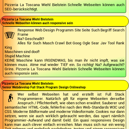
Pizzeria La Toscana Wiehl Bielstein Schnelle Webseiten können auch
SEO-berücksichtigt.
Pizzeria La Toscana Wiehl Bielstein
Schnelle Webseiten können auch responsive sein
Response Web Design Programm Site Seite Such Begriff Search
🪗
Frame
Na? Geschnallt?
Alles für Such Masch Crawl Bot Goog Ogle Sear Jav Tool Rank
King
Maschinen sind doof!
Stupid Machine
KEINE Maschine kann IRGENDWAS, bis man ihr nicht impft, was sie
können muss. Atme mal wieder TIEF ein. So richtig! Na? Aufgewacht?
Grins. Pizzeria La Toscana Wiehl Bielstein Schnelle Webseiten können
auch responsiv sein.
Pizzeria La Toscana Wiehl Bielstein
Senior Webdevelop Full Stack Program Design Onlineshop
👴
Wer selbst Webseiten hat und erstellt ist Full Stack
Programmierer. Natürlich gilt für eigene Webseiten derselbe
Anspruch / Pflichtenheft, wie oben schon erwähnt. Sauberer und
semantischer HTML-Code, fehlerfrei nach den Web-Standards W3C und
CSS. Moderne Bildformate und moderne Videoformate. Cookies nur dann
setzen, wenn sie auch wirklich gebraucht werden, das spart nämlich
Programmier-Aufwand und damit Geld. Ein quasi responsives Design
kann man auch clever einfach erreichen. Man muss sich nur ein wenig
Zeit nehmen und mehrfach nachdenken, testen und einem responsiven