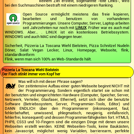
keinem Ziel erstellt, sogenannte -tote Links-, wird
bei den Suchmaschinen bestraft mit einem niedrigeren Ranking.
Open Source ermöglicht meistens das freie kopieren,
bearbeiten und benutzen von vorhandenen
Programmierungen. Unsere Computer, Server, Laptop arbeiten
seit Jahrzehnten nur noch mit
LINUX
. Früher war es auch mal
WINDOWS. Aber... . LINUX ist ein kostenloses Betriebssystem.
WINDOWS und auch MAC sind dagegen teuer.
Sicherheit, Pizzeria La Toscana Wiehl Bielstein, Pizza Schnitzel Nudeln
Döner, Salat Vegan Lecker, Linux, Homepage, Webseite, flink,
standardkonform
Flink, wenn man sich 100% an Web-Standards hält.
Pizzeria La Toscana Wiehl Bielstein
Der Fisch stinkt immer vom Kopf her
🐋
Was will ich mit dieser Phrase sagen?
Der zeitintensive Aufbau einer guten Webseite beginnt NICHT mit
der Programmierung. Sondern eigentlich startet sie schon mit
der benutzten und eingerichteten Hardware (Computer, Speicher, Server,
Netzwerk, Verteiler, Glasfaser, Ethernet), setzt sich über die benutzte
Software (Betriebssystem, Server, Programmier-Tools, Editor) und
DANN ENDLICH über den Programmierer (inkonsequent, faul,
fehlerbehaftet, unwissend, phlegmatisch, neugierig, einfallsreich,
fehlerfrei, konsequent) und dessen Programmierfähigkeiten fort. HTML5,
PHP8, CSS3 und 10-Fingern sind die einzigen Dinge mit denen unsere
Webseiten erstellt werden. KEINE Webseiten-Tools, keine Baukästen,
kein Javascript, möglichst wenig Variablen, barrierearm, perfekte