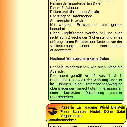
Namen der angeforderten Datei
Deine IP-Adresse
Datum und Uhrzeit des Abrufs
Übertragene Datenmenge
Anfragender Provider
Mit welchem Browser du uns gerade
besuchst.
Diese Zugriffsdaten werden bei uns auch
nicht zum Zwecke der Sicherstellung eines
störungsfreien Betriebs der Seite sowie der
Verbesserung unserer Internetseiten
ausgewertet.
Nochmal: Wir speichern keine Daten
.
Deshalb missbrauchen wir auch nicht als
Ausrede:
Dies dient gemäß Art. 6, Abs. 1, S. 1,
Buchstabe F, DSGVO der Wahrung unserer
im Rahmen einer Interessensabwägung
überwiegenden berechtigten Interessen an
einer korrekten Darstellung unserer
Internetseiten.
🤝
Pizzeria La Toscana Wiehl Bielstein
Pizza Schnitzel Nudeln Döner Salat
Vegan Lecker
Kontaktaufnahme