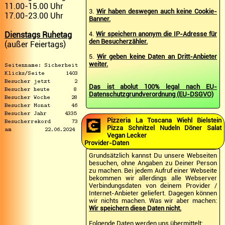
11.00-15.00 Uhr
3.
Wir haben deswegen auch keine Cookie-
17.00-23.00 Uhr
Banner.
Dienstags Ruhetag
4.
Wir speichern anonym die IP-Adresse für
den Besucherzähler.
(außer Feiertags)
5.
Wir geben keine Daten an Dritt-Anbieter
weiter.
Seitenname: Sicherheit
Klicks/Seite 1403
Besucher jetzt 2
Das ist abolut 100% legal nach EU-
Besucher heute 8
Datenschutzgrundverordnung (EU-DSGVO)
Besucher Woche 28
Besucher Monat 46
Besucher Jahr 4335
💽
Pizzeria La Toscana Wiehl Bielstein
Besucherrekord 73
Pizza Schnitzel Nudeln Döner Salat
am 22.06.2024
Vegan Lecker
Provider-Daten
Grundsätzlich kannst Du unsere Webseiten
besuchen, ohne Angaben zu Deiner Person
zu machen. Bei jedem Aufruf einer Webseite
bekommen wir allerdings alle Webserver
Verbindungsdaten von deinem Provider /
Internet-Anbieter geliefert. Dagegen können
wir nichts machen. Was wir aber machen:
Wir speichern diese Daten nicht.
Folgende Daten werden uns übermittelt: