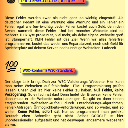
PHP-Parser-LOG-File (USER) ist LEER
Diese Fehler werden zwar als nicht ganz so wichtig eingestuft. Als
deutscher Pedant ist eine Warnung eine Warnung und ein Fehler ein
Fehler, egal, wie (un-)wichtig. Jeder Fehler kostet auch Geld, denn dein
Server sammelt diese Fehler. Und bei mancher Webseite sind es
mehrere 100kByte pro Minute, viel mehr, als deine eigene Webseite groß
ist. Stümperhaft. KEIN Fehler ist das Ziel. Wenn wir alles fehlerfrei
programmieren, kostet das weder uns Reparaturzeit, noch dich Geld für
Speicherplatz auf deinem Server, noch unnötige Webseiten-Ladezeit.
💯
W3C-konform? W3C-Standard.
Der obige Link bringt Dich zur W3C-Validierungs-Webseite. Hier kann
man seine Webseiten auf fehlerhafte HTML-Programmierung prüfen
lassen. Unser Ziel ist, hier keine Fehler zu haben.
Null Fehler, keine
Verzögerung
. So einfach ist das! Denn findet der Browser keine Fehler,
dann muss er die Webseite sofort anzeigen. Da gibt es dann keinen
stagnierenden Webseiten-Aufbau durch Entscheidungs-Algorithmen,
Fehler-Abfragen, Ünmöglichkeits-Anforderungen, und so weiter, und so
weiter.
Keine Fehler, sofort da!
. Nur so programmiert man perfekt.
Deutsch eben. Schneller geht nicht. Selbst GOOGLE ist hier
unprofessioneller aufgestellt und hat deswegen langsamere Webseiten
als wir.