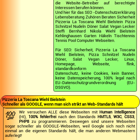
die Website-Betreiber auf berechtigte
Interessen berufen können.
Und hier für das SEO -Datenschutzerklärung
Lebensberatung Zuhören Beraten Sicherheit
Pizzeria La Toscana Wiehl Bielstein Pizza
Schnitzel Nudeln Döner Salat Vegan Lecker
Steffi Bernhard Nikola Wiehl Bielstein
Kehlinghausen Garten Häkeln Tischtennis
Tennis Pool Computer Webseiten.
Für SEO: Sicherheit, Pizzeria La Toscana
Wiehl Bielstein, Pizza Schnitzel Nudeln
Döner, Salat Vegan Lecker, Linux,
Homepage, Webseite, flink,
standardkonform
Datenschutz, keine Cookies, kein Banner,
keine Datenspeicherung, 100% legal nach
EU-Datenschutzgrundverordnung (EU-
DSGVO).
Pizzeria La Toscana Wiehl Bielstein
Schneller als GOOGLE, wenn man sich strikt an Web-Standards hält
💯
Wir versuchen ALLE diese Webseiten mit
Human Intelligence
(HI),
100% fehlerfrei
nach den Standards
HMTL5
,
W3C
,
CSS3
,
PHP8
zu programmieren. Deswegen sind unsere Webseiten
sogar schneller als GOOGLE-Webseiten, weil Google sich noch nicht
einmal an die eigenen Standards hält, die man anderen Webmastern
auferlegt!