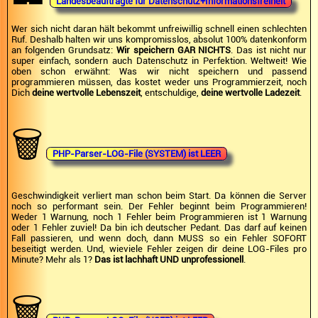
Landesbeauftragte für Datenschutz+Informationsfreiheit
Wer sich nicht daran hält bekommt unfreiwillig schnell einen schlechten
Ruf. Deshalb halten wir uns kompromisslos, absolut 100% datenkonform
an folgenden Grundsatz:
Wir speichern GAR NICHTS
. Das ist nicht nur
super einfach, sondern auch Datenschutz in Perfektion. Weltweit! Wie
oben schon erwähnt: Was wir nicht speichern und passend
programmieren müssen, das kostet weder uns Programmierzeit, noch
Dich
deine wertvolle Lebenszeit
, entschuldige,
deine wertvolle Ladezeit
.
🗑️
PHP-Parser-LOG-File (SYSTEM) ist LEER
Geschwindigkeit verliert man schon beim Start. Da können die Server
noch so performant sein. Der Fehler beginnt beim Programmieren!
Weder 1 Warnung, noch 1 Fehler beim Programmieren ist 1 Warnung
oder 1 Fehler zuviel! Da bin ich deutscher Pedant. Das darf auf keinen
Fall passieren, und wenn doch, dann MUSS so ein Fehler SOFORT
beseitigt werden. Und, wieviele Fehler zeigen dir deine LOG-Files pro
Minute? Mehr als 1?
Das ist lachhaft UND unprofessionell
.
🗑️