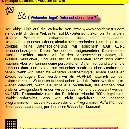
Konsequent schnellste Webseite der Welt
💯
⚖️
Webseiten legal? Datenschutzkonform?
Der obige Link auf die Webseite von https://www.cookiemetrix.com
ermöglicht dir, deine Webseiten auf EU-Datenschutzkonformität prüfen.
Unsere Webseiten entsprechen hier der euopäischen
Datenschutzgrundverordnung absolut kompromisslos, 100% legal. Keine
Cookies, keine Datenspeicherung, wir speichern
GAR KEINE
personenbezogenen Daten. Die üblichen, mitgesendeten Daten deines
Internet-Providers nutzen wir für den Besucherzähler-Counter, die
aktuelle Session-ID, und was wir an Spielereien sonst noch damit
machen. Aber wir kennen deine persönlichen Daten nicht und wollen sie
auch nur dann, und explizit nur mit deiner ausdrücklichen Zustimmung
haben, wenn wir Daten zu weiteren Verarbeitung zu einem speziellen
Zweck benötigen. Das werden wir dir VORHER natürlich auf den
entsprechenden Webseiten bekannt geben. Und die Daten werden sofort
wieder gelöscht, wenn sie nicht aus rechtlichen, steuerlichen oder
anderen zwingenden Gründen verschlüsselt von uns aufbewahrt werden
MÜSSEN. Datenschutz nahe der Perfektion. Absolut 100% legal nach
Cookie-Konformität. Was wir nicht speichern und passend
programmieren müssen, kostet weder uns Programmier-
Aufwand
, noch
deine
Lebenszeit
, uups, pardon, deine
Webseiten-Ladezeit
.
🏢