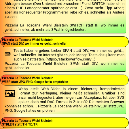
Abfragen besser (Den Unterschied zwischen IF und SWITCH habe ich in
einem PHP-Lottogenerator spürbar gelernt ...). Zwar mehr Tipp-Arbeit,
aber als konsequenter Programmierer liebe ich es, schneller als Andere
zu sein.
Pizzeria La Toscana Wiehl Bielstein SWITCH statt IF, wo immer es
geht...schneller, ab mehr als 3 Wahlmöglichkeiten.
Pizzeria La Toscana Wiehl Bielstein
SPAN statt DIV, wo immer es geht...schneller
⌨️
Tests haben ergeben: Lieber SPAN statt DIV, wo immer es geht...,
weil schneller. Im Internet gibt es jede Menge Tests dazu, kann man
auch selbst testen. (https://stackoverflow.com/...)
Pizzeria La Toscana Wiehl Bielstein SPAN statt DIV, wo immer es
geht...schneller.
Pizzeria La Toscana Wiehl Bielstein
WEBP statt JPG, PNG; Google hat's empfohlen
Webp stellt Web-Bilder in einem kleineren, komprimierten
🖼️
Format zur Verfügung. Kleiner heißt schneller. Grafiker sind
zwar nicht begeistert, aber neigen zur Akzeptanz. Ist aber SVG
später doch mal DAS Format in Zukunft? Die meisten Browser
können es schon. ... Pizzeria La Toscana Wiehl Bielstein WEBP statt JPG,
PNG; Google hat es empfohlen.
Pizzeria La Toscana Wiehl Bielstein
STRLEN statt TH, TD, TR