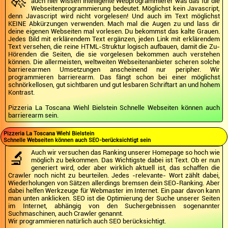
auch hier wissen intelligente Webprogrammierer was das für die
Webseitenprogrammierung bedeutet. Möglichst kein Javascript,
denn Javascript wird nicht vorgelesen! Und auch im Text möglichst
KEINE Abkürzungen verwenden. Mach mal die Augen zu und lass dir
deine eigenen Webseiten mal vorlesen. Du bekommst das kalte Grauen.
Jedes Bild mit erklärendem Text ergänzen, jeden Link mit erklärendem
Text versehen, die reine HTML-Struktur logisch aufbauen, damit die Zu-
Hörenden die Seiten, die sie vorgelesen bekommen auch verstehen
können. Die allermeisten, weltweiten Webseitenanbieter scheren solche
barrierearmen Umsetzungen anscheinend nur peripher. Wir
programmieren barrierearm. Das fängt schon bei einer möglichst
schnörkellosen, gut sichtbaren und gut lesbaren Schriftart an und hohem
Kontrast.
Pizzeria La Toscana Wiehl Bielstein Schnelle Webseiten können auch
barrierearm sein.
Pizzeria La Toscana Wiehl Bielstein
Schnelle Webseiten können auch SEO-berücksichtigt sein
🔬
Auch wir versuchen das Ranking unserer Homepage so hoch wie
möglich zu bekommen. Das Wichtigste dabei ist Text. Ob er nun
generiert wird, oder aber wirklich aktuell ist, das schaffen die
Crawler noch nicht zu beurteilen. Jedes -relevante- Wort zählt dabei,
Wiederholungen von Sätzen allerdings bremsen dein SEO-Ranking. Aber
dabei helfen Werkzeuge für Webmaster im Internet. Ein paar davon kann
man unten anklicken. SEO ist die Optimierung der Suche unserer Seiten
im Internet, abhängig von den Suchergebnissen sogenannter
Suchmaschinen, auch Crawler genannt.
Wir programmieren natürlich auch SEO berücksichtigt.