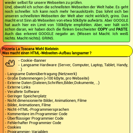
wieder selbst für unsere Webseiten zu prüfen.
Und, obwohl ich schon die schnellsten Webseiten der Welt habe. Es geht
noch schneller. Ich kann noch mehr herauskitzeln. Das lohnt sich bei
unseren schnellsten Webseiten der Welt aber nicht wirklich, grins. Das
macht erst Sinn ab Webseiten von etwa 50kByte aufwärts. Aber GOOGLE
hat auch hier ein Limit von 100kByte empfohlen. Aber, wer hält sich
schon daran, wir haben doch die flinken Geschwister
COPY
und
PASTE
.
Auch das erkennt GOOGLE negativ an. (Wissen ist Macht. Ich weiß
nichts. Macht nichts). GRINS.
Pizzeria La Toscana Wiehl Bielstein
Was macht einen HTML-Webseiten-Aufbau langsamer ?
🦥
- Cookie-Banner
- Langsame Hardware (Server, Computer, Laptop, Tablet, Handy,
...)
- Langsame Datenübertragung (Netzwerk)
- Große Datenmengen (>100 kByte, pro Webseite)
- Externe Daten (Dateien,Schriften,Bilder,Dokumente, ...)
- Externe Links
- Veraltete Software
- Geringer Speicherplatz
- Nicht dimensionierte Bilder, Animationen, Filme
- Bilder, Animationen, Filme
- Nicht-HTML-Programmiersprachen
- Kommentare im Programmier Code
- Überflüssiger Programmier Code
- Fehlerhafter Programmier Code
- Cookies
- Programmier-Variablen