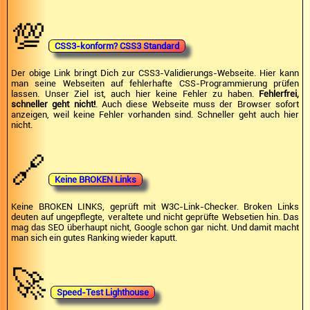
💯
CSS3-konform? CSS3 Standard
Der obige Link bringt Dich zur CSS3-Validierungs-Webseite. Hier kann
man seine Webseiten auf fehlerhafte CSS-Programmierung prüfen
lassen. Unser Ziel ist, auch hier keine Fehler zu haben.
Fehlerfrei,
schneller geht nicht!
. Auch diese Webseite muss der Browser sofort
anzeigen, weil keine Fehler vorhanden sind. Schneller geht auch hier
nicht.
🔗
Keine BROKEN Links
Keine BROKEN LINKS, geprüft mit W3C-Link-Checker. Broken Links
deuten auf ungepflegte, veraltete und nicht geprüfte Websetien hin. Das
mag das SEO überhaupt nicht, Google schon gar nicht. Und damit macht
man sich ein gutes Ranking wieder kaputt.
🚀
Speed-Test Lighthouse