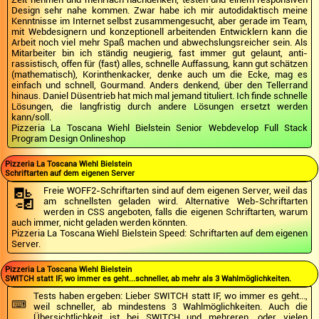
Design sehr nahe kommen. Zwar habe ich mir autodidaktisch meine
Kenntnisse im Internet selbst zusammengesucht, aber gerade im Team,
mit Webdesignern und konzeptionell arbeitenden Entwicklern kann die
Arbeit noch viel mehr Spaß machen und abwechslungsreicher sein. Als
Mitarbeiter bin ich ständig neugierig, fast immer gut gelaunt, anti-
rassistisch, offen für (fast) alles, schnelle Auffassung, kann gut schätzen
(mathematisch), Korinthenkacker, denke auch um die Ecke, mag es
einfach und schnell, Gourmand. Anders denkend, über den Tellerrand
hinaus. Daniel Düsentrieb hat mich mal jemand tituliert. Ich finde schnelle
Lösungen, die langfristig durch andere Lösungen ersetzt werden
kann/soll.
Pizzeria La Toscana Wiehl Bielstein Senior Webdevelop Full Stack
Program Design Onlineshop
Pizzeria La Toscana Wiehl Bielstein
Schriftarten auf dem eigenen Server
🔡
Freie WOFF2-Schriftarten sind auf dem eigenen Server, weil das
am schnellsten geladen wird. Alternative Web-Schriftarten
werden in CSS angeboten, falls die eigenen Schriftarten, warum
auch immer, nicht geladen werden könnten.
Pizzeria La Toscana Wiehl Bielstein Speed: Schriftarten auf dem eigenen
Server.
Pizzeria La Toscana Wiehl Bielstein
SWITCH statt IF, wo immer es geht...schneller, ab mehr als 3 Wahlmöglichkeiten.
⌨️
Tests haben ergeben: Lieber SWITCH statt IF, wo immer es geht...,
weil schneller, ab mindestens 3 Wahlmöglichkeiten. Auch die
Übersichtlichkeit ist bei SWITCH und mehreren, oder vielen