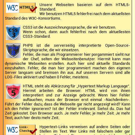
Unsere Webseiten basieren auf dem HTML5-
Standard.
Wir benutzen HTML5 fehlerfrei nach dem aktuellsten
Standard des W3C-Konsortiums.
CSS3 ist die Auszeichnungssprache, die wir benutzen.
Wenn schon, dann auch fehlerfrei nach dem aktuellesten
CSS3-Standard.
PHP8 ist die serverseitig interpretierte Open-Source-
Skriptsprache, die wir einsetzen.
Fehler, die man als Programmierer hier porgammiert sieht nur
der Chef, selten der Webseitenbenutzer. Hiermit kann man
dynamische Webseiten erstellen. Auch hier sind aktuelle Standards
einzuhalten. Fehler, die man hier programmiert machen den eigenen
Server langsam und bremsen ihn aus. Auf unseren Servern sind alle
LOG-Files aktiviert und haben 0 Fehler, meistens.
HTML steht als Abkürzung für „Hypertext Markup Language“.
Hiermit arbeiten die Browser. HTML wird von ihnen
interpretiert und zur Anzeige gebracht. Wenn hier Fehler
auftauchen, muss der Browser erst einmal -Nachdenken-.
Führt der Fehler dazu, dass die Webseite gar nicht angezeigt wird? Kann
ich den Fehler ignorieren? Ist der Fehler irrelevant. Siehst du. Das hat
Zeit gekostet. Den Browser auch. Je mehr Fehler, je mehr Zeit. Je mehr
Text, auch hier desto mehr Zeit.
Hypertext-Links verweisen auf andere Seiten oder
Stellen im Text. Wer Links mit falschem oder gar