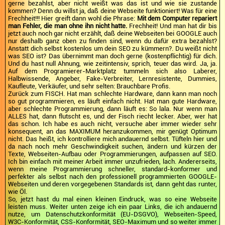
gerne bezahlst, aber nicht weißt was das ist und wie sie zustande
kommen? Denn du willst ja, daß deine Webseite funktioniert! Was für eine
Frechheit!!! Hier greift dann wohl die Phrase:
Mit dem Computer repariert
man Fehler, die man ohne ihn nicht hatte.
Frechheit! Und man hat dir bis
jetzt auch noch gar nicht erzählt, daß deine Webseiten bei GOOGLE auch
nur deshalb ganz oben zu finden sind, wenn du dafür extra bezahlst?
Anstatt dich selbst kostenlos um dein SEO zu kümmern?. Du weißt nicht
was SEO ist? Das übernimmt man doch gerne (kostenpflichtig) für dich.
Und du hast null Ahnung, wie zeitintensiv, sprich, teuer das wird. Ja, ja.
Auf dem Programierer-Marktplatz tummeln sich also Laberer,
Halbwissende, Angeber, Fake-Verbreiter, Lernresistente, Dummies,
Kaufleute, Verkäufer, und sehr selten: Brauchbare Profis.
Zurück zum FISCH. Hat man schlechte Hardware, dann kann man noch
so gut programmieren, es läuft einfach nicht. Hat man gute Hardware,
aber schlechte Programmierung, dann läuft es: So lala. Nur wenn man
ALLES hat, dann flutscht es, und der Fisch riecht lecker. Aber, wer hat
das schon. Ich habe es auch nicht, versuche aber immer wieder sehr
konsequent, an das MAXIMUM heranzukommen, mir genügt Optimum
nicht. Das heißt, ich kontrolliere mich andauernd selbst. Tüfteln hier und
da nach noch mehr Geschwindigkeit suchen, ändern und kürzen der
Texte, Webseiten-Aufbau oder Programmierungen, aufpassen auf SEO.
Ich bin einfach mit meiner Arbeit immer unzufrieden, lach. Andererseits,
wenn meine Programmierung schneller, standard-konformer und
perfekter als selbst nach den professionell programmierten GOOGLE-
Webseiten und deren vorgegebenen Standards ist, dann geht das runter,
wie Öl.
So, jetzt hast du mal einen kleinen Eindruck, was so eine Webseite
leisten muss. Weiter unten zeige ich ein paar Links, die ich andauernd
nutze, um Datenschutzkonformität (EU-DSGVO), Webseiten-Speed,
W3C-Konformität, CSS-Konformität, SEO-Maximum und so weiter immer