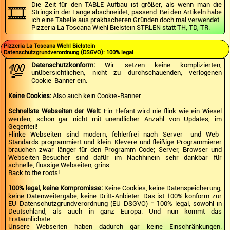
Die Zeit für den TABLE-Aufbau ist größer, als wenn man die
🎞️
Strings in der Länge abschneidet, passend. Bei den Artikeln habe
ich eine Tabelle aus praktischeren Gründen doch mal verwendet.
Pizzeria La Toscana Wiehl Bielstein STRLEN statt TH, TD, TR.
Pizzeria La Toscana Wiehl Bielstein
Datenschutzgrundverordnung (DSGVO): 100% legal
💯
Datenschutzkonform:
Wir setzen keine komplizierten,
unübersichtlichen, nicht zu durchschauenden, verlogenen
Cookie-Banner ein.
Keine Cookies:
Also auch kein Cookie-Banner.
Schnellste Webseiten der Welt:
Ein Elefant wird nie flink wie ein Wiesel
werden, schon gar nicht mit unendlicher Anzahl von Updates, im
Gegenteil!
Flinke Webseiten sind modern, fehlerfrei nach Server- und Web-
Standards programmiert und klein. Klevere und fleißige Programmierer
brauchen zwar länger für den Programm-Code; Server, Browser und
Webseiten-Besucher sind dafür im Nachhinein sehr dankbar für
schnelle, flüssige Webseiten, grins.
Back to the roots!
100% legal, keine Kompromisse:
Keine Cookies, keine Datenspeicherung,
keine Datenweitergabe, keine Dritt-Anbieter: Das ist 100% konform zur
EU-Datenschutzgrundverordnung (EU-DSGVO) = 100% legal, sowohl in
Deutschland, als auch in ganz Europa. Und nun kommt das
Erstaunlichste:
Unsere Webseiten haben dadurch gar keine Einschränkungen.