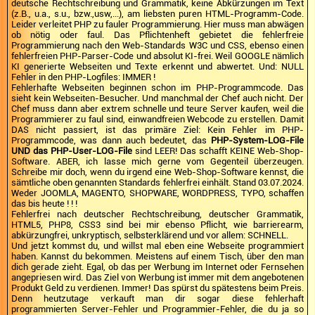
deutsche Rechtschreibung und Grammatik, keine Abkürzungen im Text
(z.B., u.a., s.u., bzw.,usw,...), am liebsten puren HTML-Programm-Code.
Leider verleitet PHP zu fauler Programmierung. Hier muss man abwägen
ob nötig oder faul. Das Pflichtenheft gebietet die fehlerfreie
Programmierung nach den Web-Standards W3C und CSS, ebenso einen
fehlerfreien PHP-Parser-Code und absolut KI-frei. Weil GOOGLE nämlich
KI generierte Webseiten und Texte erkennt und abwertet. Und: NULL
Fehler in den PHP-Logfiles: IMMER !
Fehlerhafte Webseiten beginnen schon im PHP-Programmcode. Das
sieht kein Webseiten-Besucher. Und manchmal der Chef auch nicht. Der
Chef muss dann aber extrem schnelle und teure Server kaufen, weil die
Programmierer zu faul sind, einwandfreien Webcode zu erstellen. Damit
DAS nicht passiert, ist das primäre Ziel: Kein Fehler im PHP-
Programmcode, was dann auch bedeutet, das
PHP-System-LOG-File
UND das PHP-User-LOG-File
sind LEER! Das schafft KEINE Web-Shop-
Software. ABER, ich lasse mich gerne vom Gegenteil überzeugen.
Schreibe mir doch, wenn du irgend eine Web-Shop-Software kennst, die
sämtliche oben genannten Standards fehlerfrei einhält. Stand 03.07.2024.
Weder JOOMLA, MAGENTO, SHOPWARE, WORDPRESS, TYPO, schaffen
das bis heute ! ! !
Fehlerfrei nach deutscher Rechtschreibung, deutscher Grammatik,
HTML5, PHP8, CSS3 sind bei mir ebenso Pflicht, wie barrierearm,
abkürzungfrei, unkryptisch, selbsterklärend und vor allem: SCHNELL.
Und jetzt kommst du, und willst mal eben eine Webseite programmiert
haben. Kannst du bekommen. Meistens auf einem Tisch, über den man
dich gerade zieht. Egal, ob das per Werbung im Internet oder Fernsehen
angepriesen wird. Das Ziel von Werbung ist immer mit dem angebotenen
Produkt Geld zu verdienen. Immer! Das spürst du spätestens beim Preis.
Denn heutzutage verkauft man dir sogar diese fehlerhaft
programmierten Server-Fehler und Programmier-Fehler, die du ja so