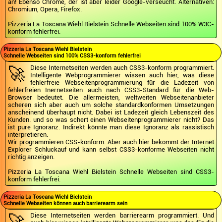
an! Ebenso Chrome, der ist aber leider Google-verseucht. Alternativen:
Chromium, Opera, Firefox.
Pizzeria La Toscana Wiehl Bielstein Schnelle Webseiten sind 100% W3C-
konform fehlerfrei.
Pizzeria La Toscana Wiehl Bielstein
Schnelle Webseiten sind 100% CSS3-konform fehlerfrei
🚀
Diese Internetseiten werden auch CSS3-konform programmiert.
Intelligente Webprogrammierer wissen auch hier, was diese
fehlerfreie Webseitenprogrammierung für die Ladezeit von
fehlerfreien Inernetseiten auch nach CSS3-Standard für die Web-
Browser bedeutet. Die allermeisten, weltweiten Webseitenanbieter
scheren sich aber auch um solche standardkonformen Umsetzungen
anscheinend überhaupt nicht. Dabei ist Ladezeit gleich Lebenszeit des
Kunden. und so was schert einen Webseitenprogrammierer nicht? Das
ist pure Ignoranz. Indirekt könnte man diese Ignoranz als rassistisch
interpretieren.
Wir programmieren CSS-konform. Aber auch hier bekommt der Internet
Explorer Schluckauf und kann selbst CSS3-konforme Webseiten nicht
richtig anzeigen.
Pizzeria La Toscana Wiehl Bielstein Schnelle Webseiten sind CSS3-
konform fehlerfrei.
Pizzeria La Toscana Wiehl Bielstein
Schnelle Webseiten können auch barrierearm sein
🚀
Diese Internetseiten werden barrierearm programmiert. Und