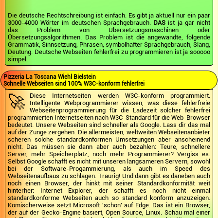
Die deutsche Rechtschreibung ist einfach. Es gibt ja aktuell nur ein paar
3000-4000 Wörter im deutschen Sprachgebrauch.
DAS
ist ja gar nicht
das Problem von Übersetzungsmaschinen oder
Übersetzungsalgorithmen. Das Problem ist die angewandte, folgende
Grammatik, Sinnsetzung, Phrasen, symbolhafter Sprachgebrauch, Slang,
Deutung. Deutsche Webseiten fehlerfrei zu programmieren ist ja sooooo
simpel.
Pizzeria La Toscana Wiehl Bielstein
Schnelle Webseiten sind 100% W3C-konform fehlerfrei
🚀
Diese Internetseiten werden W3C-konform programmiert.
Intelligente Webprogrammierer wissen, was diese fehlerfreie
Webseitenprogrammierung für die Ladezeit solcher fehlerfrei
programmierten Internetseiten nach W3C-Standard für die Web-Browser
bedeutet. Unsere Webseiten sind schneller als Google. Lass dir das mal
auf der Zunge zergehen. Die allermeisten, weltweiten Webseitenanbieter
scheren solche standardkonformen Umsetzungen aber anscheinend
nicht. Das müssen sie dann aber auch bezahlen: Teure, schnellere
Server, mehr Speicherplatz, noch mehr Programmierer? Vergiss es.
Selbst Google schafft es nicht mit unseren langsameren Servern, sowohl
bei der Software-Progammierung, als auch im Speed des
Webseitenaufbaus zu schlagen. Traurig! Und dann gibt es daneben auch
noch einen Browser, der hinkt mit seiner Standardkonformität weit
hinterher: Internet Explorer, der schafft es noch nicht einmal
standardkonforme Webseiten auch so standard konform anzuzeigen.
Komischerweise setzt Microsoft 'schon' auf Edge. Das ist ein Browser,
der auf der Gecko-Engine basiert, Open Source, Linux. Schau mal einer